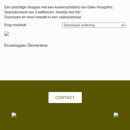
Een prachtige shopper met een koeienschilderij van Geke Hoogstins.
Geproduceerd van 3 petflessen. Handig met rits!
Duurzaam en mooi verpakt in een cadeaudoosje
Enig resultaat
Ecoshopper Dinnertime
€
12,50
Toevoegen aan winkelwagen
CONTACT