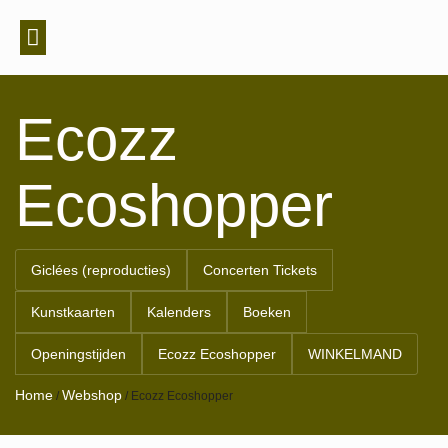
EXPOSITIES & EVENEMENTEN
GALERIE & APPARTEMENT
Ecozz
Ecoshopper
Giclées (reproducties)
Concerten Tickets
Kunstkaarten
Kalenders
Boeken
Openingstijden
Ecozz Ecoshopper
WINKELMAND
Home
Webshop
/
/
Ecozz Ecoshopper