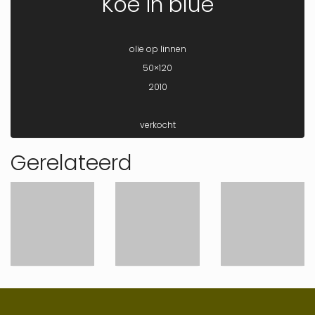
Koe in blue
olie op linnen
50×120
2010
verkocht
Gerelateerd