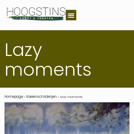
Lazy
moments
Homepage
Koeienschilderijen
>
>
Lazy moments