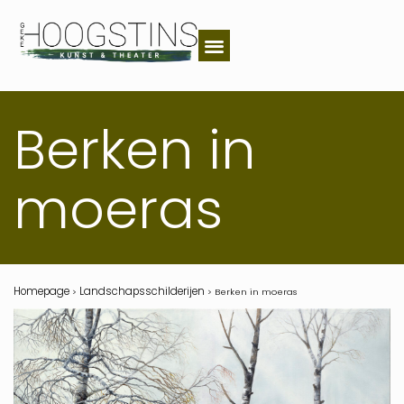
Berken in
moeras
Homepage
Landschapsschilderijen
>
>
Berken in moeras