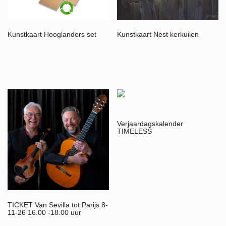
Kunstkaart Hooglanders set
Kunstkaart Nest kerkuilen
€
7,00
€
3,50
Toevoegen aan winkelwagen
Toevoegen aan winkelwagen
Verjaardagskalender
TIMELESS
€
16,00
Toevoegen aan winkelwagen
TICKET Van Sevilla tot Parijs 8-
11-26 16.00 -18.00 uur
€
17,50