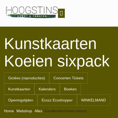
EXPOSITIES & EVENEMENTEN
GALERIE & APPARTEMENT
Kunstkaarten
Koeien sixpack
Giclées (reproducties)
Concerten Tickets
Kunstkaarten
Kalenders
Boeken
Openingstijden
Ecozz Ecoshopper
WINKELMAND
Home
Webshop
Alles
/
/
/
Kunstkaarten Koeien sixpack