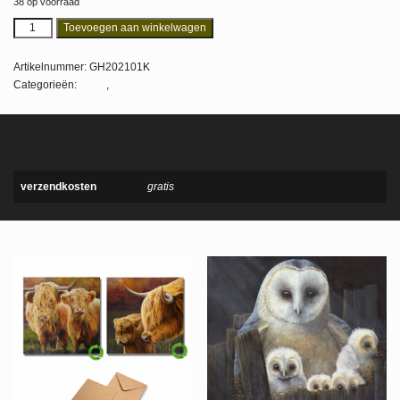
38 op voorraad
Toevoegen aan winkelwagen
Artikelnummer:
GH202101K
Alles
Kunstkaarten
Categorieën:
,
Aanvullende informatie
verzendkosten
gratis