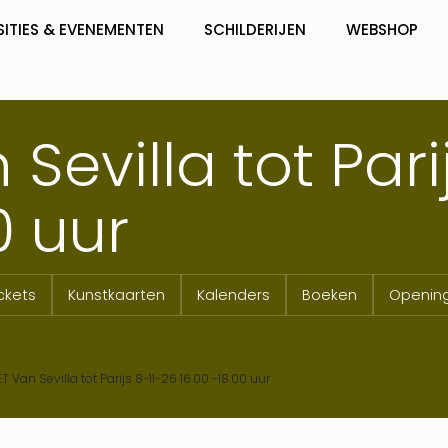
SITIES & EVENEMENTEN
SCHILDERIJEN
WEBSHOP
Sevilla tot Pari
0 uur
ckets
Kunstkaarten
Kalenders
Boeken
Opening
T Van Sevilla tot Parijs 8-11-26 16.00 -18.00 uur