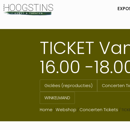
EXPO
TICKET Van 
16.00 -18.0
Giclées (reproducties)
Concerten Ti
WINKELMAND
Home
Webshop
Concerten Tickets
/
/
/
TICKE