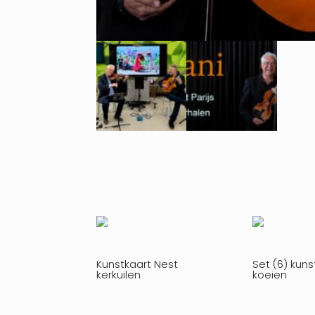
Kunstkaart Nest
Set (6) kun
kerkuilen
koeien
€
3,50
€
16,00