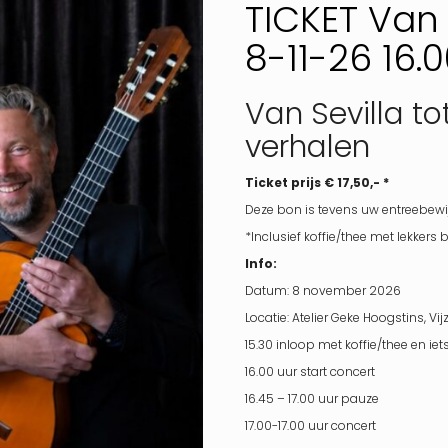
TICKET Van S
8-11-26 16.0
Van Sevilla to
verhalen
Ticket prijs € 17,50,- *
Deze bon is tevens uw entreebewi
*Inclusief koffie/thee met lekkers 
Info:
Datum: 8 november 2026
Locatie: Atelier Geke Hoogstins, Vi
15.30 inloop met koffie/thee en iet
16.00 uur start concert
16.45 – 17.00 uur pauze
17.00-17.00 uur concert