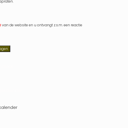
apraten.
a
van de website en u ontvangt z.s.m. een reactie
agen
ickets
kalender