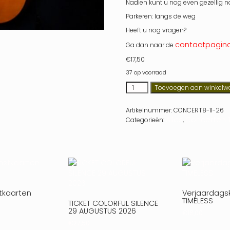
Nadien kunt u nog even gezellig n
Parkeren: langs de weg
Heeft u nog vragen?
contactpagin
Ga dan naar de
€
17,50
37 op voorraad
Toevoegen aan winkelw
Artikelnummer:
CONCERT8-11-26
Alles
Concerten T
Categorieën:
,
stkaarten
Verjaardags
TIMELESS
TICKET COLORFUL SILENCE
29 AUGUSTUS 2026
€
16,00
€
27,50