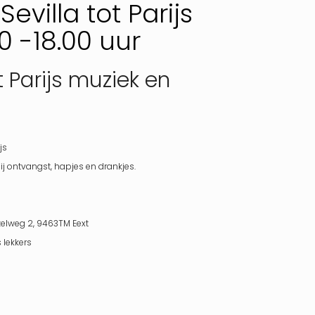
evilla tot Parijs
0 -18.00 uur
t Parijs muziek en
js
bij ontvangst, hapjes en drankjes.
jzelweg 2, 9463TM Eext
s lekkers